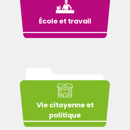
École et travail
Vie citoyenne et
politique