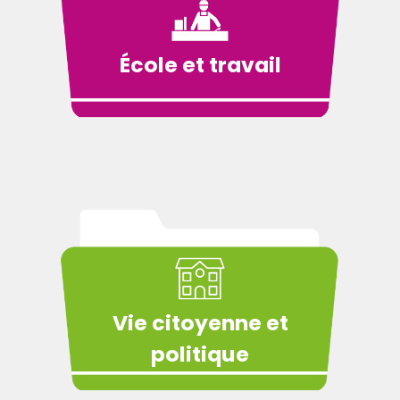
École et travail
Vie citoyenne et
politique