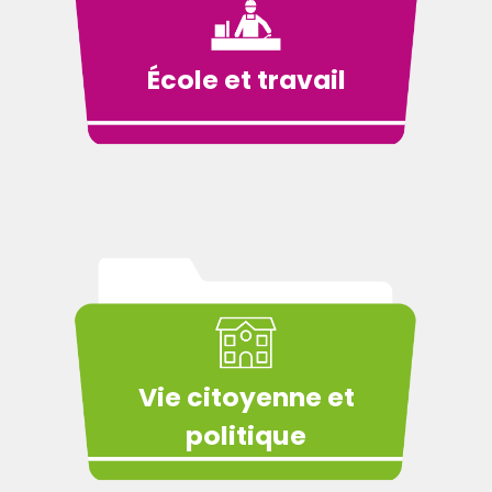
École et travail
Vie citoyenne et
politique