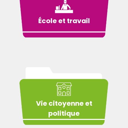
École et travail
Vie citoyenne et
politique