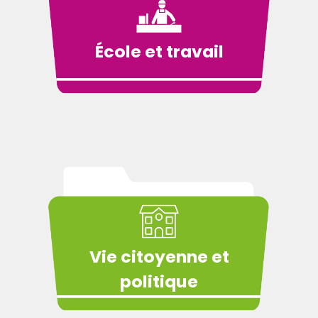
École et travail
Vie citoyenne et
politique