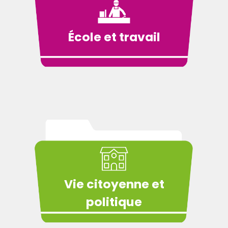
École et travail
Vie citoyenne et
politique